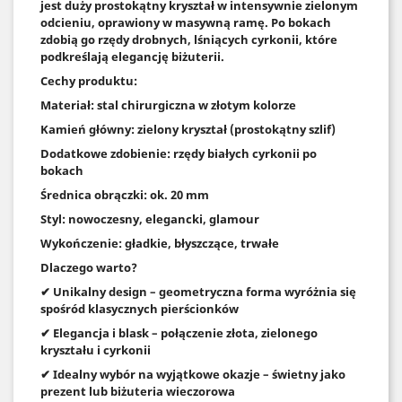
jest duży prostokątny kryształ w intensywnie zielonym
odcieniu, oprawiony w masywną ramę. Po bokach
zdobią go rzędy drobnych, lśniących cyrkonii, które
podkreślają elegancję biżuterii.
Cechy produktu:
Materiał: stal chirurgiczna w złotym kolorze
Kamień główny: zielony kryształ (prostokątny szlif)
Dodatkowe zdobienie: rzędy białych cyrkonii po
bokach
Średnica obrączki: ok. 20 mm
Styl: nowoczesny, elegancki, glamour
Wykończenie: gładkie, błyszczące, trwałe
Dlaczego warto?
✔ Unikalny design – geometryczna forma wyróżnia się
spośród klasycznych pierścionków
✔ Elegancja i blask – połączenie złota, zielonego
kryształu i cyrkonii
✔ Idealny wybór na wyjątkowe okazje – świetny jako
prezent lub biżuteria wieczorowa