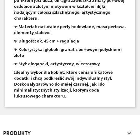
punktem jest duża, okrągła zawieszka z masy perłowej
ozdobiona złotym motywem w kształcie lilijki,
nadającym całości szlachetnego, artystycznego
charakteru.
✨ Materiał: naturalne perły hodowlane, masa perłowa,
elementy stalowe
✨ Długość: ok. 45 cm + regulacja
✨ Kolorystyka: głęboki granat z perłowym połyskiem i
złoto
✨ Styl: elegancki, artystyczny, wieczorowy
Idealny wybór dla kobiet, które cenią unikatowe
dodatki i chcą podkreślić swój indywidualny styl.
Doskonały zarówno do małej czarnej, jak i do
minimalistycznych stylizacji, którym doda
luksusowego charakteru.
PRODUKTY
