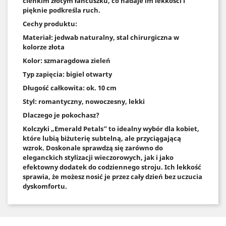
cienkim złotym łańcuszku, co nadaje im lekkości i
pięknie podkreśla ruch.
Cechy produktu:
Materiał: jedwab naturalny, stal chirurgiczna w
kolorze złota
Kolor: szmaragdowa zieleń
Typ zapięcia: bigiel otwarty
Długość całkowita: ok. 10 cm
Styl: romantyczny, nowoczesny, lekki
Dlaczego je pokochasz?
Kolczyki „Emerald Petals” to idealny wybór dla kobiet,
które lubią biżuterię subtelną, ale przyciągającą
wzrok. Doskonale sprawdzą się zarówno do
eleganckich stylizacji wieczorowych, jak i jako
efektowny dodatek do codziennego stroju. Ich lekkość
sprawia, że możesz nosić je przez cały dzień bez uczucia
dyskomfortu.